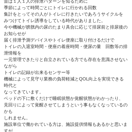
昔は１人１人の排泄パターンを知るために
季節によって時間ごとにトイレに行かれる回数
集計をとってその人がトイレに行きたいであろうサイクルを
みつけてトイレ誘導をしている時代がありました。
今や機械が膀胱内の尿のたまり具合に応じて排尿前と排尿後の
お知らせが
届く排泄予測デバイスやトイレ便座に取り付けるだけで
トイレの入退室時間・便座の着座時間・便尿の量 回数等の排
泄情報を
一元管理できたりと自立されている方でも存在を意識させない
ながら
トイレの記録が出来るセンサー等
機械によって見守り業務の負荷軽減とQOL向上を実現できる
時代と
なってきています。
ベッドの下に敷くだけで睡眠状態か覚醒状態がわかったり、
見回りによって覚醒させてしまうという事もなくなっているの
かも
しれません。
施設単位で働かれている方は、施設提供情報もあるかと思いま
すが、