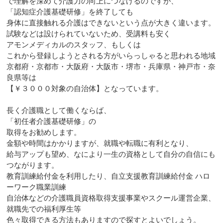
で理解を深めて介護力の向上につなげるのですが、
「認知症介護基礎研修」を終了しても
身体に直接触れる介護はできないという点が大きく違います。
試験などは設けられていないため、受講料も安く
アモンメディカルのスタッフ、もしくは
これから登録しようとされる方がいらっしゃると思われる地域
京都府・京都市・大阪府・大阪市・堺市・兵庫県・神戸市・奈
良県等は
【￥３０００対象の自治体】となっています。
長く介護職として働くならば、
「初任者介護基礎研修」の
取得をお勧めします。
金額や時間はかかりますが、就職や転職に有利となり、
給与アップも望め、なにより一生の資格として自分の自信にも
つながります。
教育訓練給付金を利用したり、自立支援教育訓練給付金 ハロ
ーワーク職業訓練
自治体などの介護職員資格取得支援事業やスクール運営企業、
就職先での福利厚生等
色々取得できる方法もありますので探すとよいでしょう。