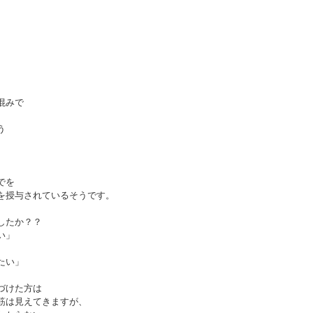
混みで
う
でを
を授与されているそうです。
したか？？
い」
たい」
づけた方は
筋は見えてきますが、