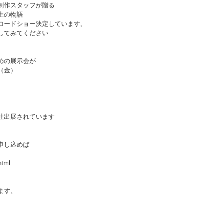
制作スタッフが贈る
生の物語
ロードショー決定しています。
してみてください
めの展示会が
（金）
社出展されています
申し込めば
html
ます。