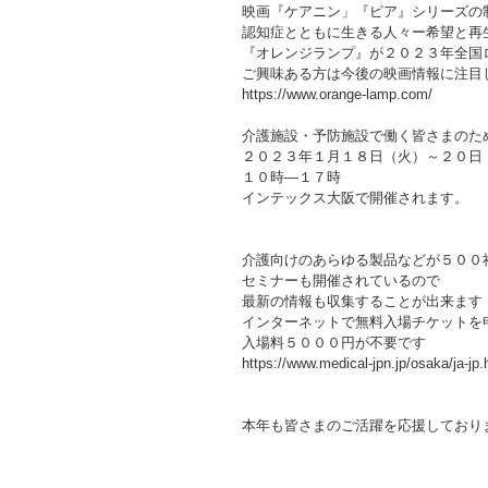
映画『ケアニン」『ピア』シリーズの
認知症とともに生きる人々ー希望と再
『オレンジランプ』が２０２３年全国
ご興味ある方は今後の映画情報に注目
https://www.orange-lamp.com/
介護施設・予防施設で働く皆さまのた
２０２３年１月１８日（火）～２０日
１０時―１７時
インテックス大阪で開催されます。
介護向けのあらゆる製品などが５００
セミナーも開催されているので
最新の情報も収集することが出来ます
インターネットで無料入場チケットを
入場料５０００円が不要です
https://www.medical-jpn.jp/osaka/ja-jp.
本年も皆さまのご活躍を応援しており