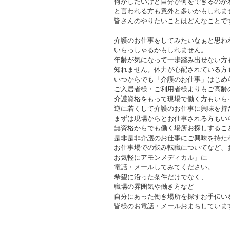
何かしたいけど自分が何をできるのか
と言われる方も意外と多いかもしれま
皆さんのやりたいことはどんなことで
介護のお仕事をしてみたいなぁと思わ
いらっしゃるかもしれません。
年齢が気になって一歩踏み出せない方
知れません。体力が心配されている方
いつからでも「介護のお仕事」はじめ
ご入居者様・ご利用者様よりもご高齢
介護資格をもって現場で働く方もいら
逆に若くして介護のお仕事に興味を持
まずは現場からとお仕事される方もい
無資格からでも働く場所お探しするこ
是非是非介護のお仕事にご興味を持た
お仕事場での悩み転職についてなど、
お気軽にアモンメディカル」に
電話・メールしてみてください。
希望に沿った条件だけでなく、
職場の雰囲気や働き方など
自分にあった働き場所を探すお手伝い
皆様のお電話・メールおまちしていま