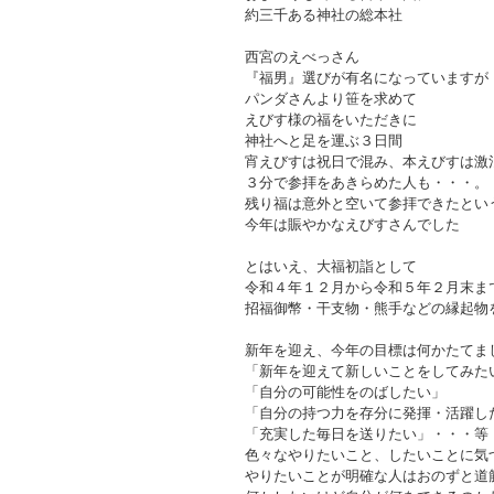
約三千ある神社の総本社
西宮のえべっさん
『福男』選びが有名になっていますが
パンダさんより笹を求めて
えびす様の福をいただきに
神社へと足を運ぶ３日間
宵えびすは祝日で混み、本えびすは激
３分で参拝をあきらめた人も・・・。
残り福は意外と空いて参拝できたとい
今年は賑やかなえびすさんでした
とはいえ、大福初詣として
令和４年１２月から令和５年２月末ま
招福御幣・干支物・熊手などの縁起物
新年を迎え、今年の目標は何かたてま
「新年を迎えて新しいことをしてみた
「自分の可能性をのばしたい」
「自分の持つ力を存分に発揮・活躍し
「充実した毎日を送りたい」・・・等
色々なやりたいこと、したいことに気
やりたいことが明確な人はおのずと道