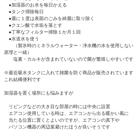
●加湿器のお水を毎日かえる
●タンク掃除毎日
●週に１度は表面のごみを綺麗に取り除く
●クエン酸で水垢を落とす
●丁寧なフィルター掃除１か月１回
●水道水を使う
（製氷時のミネラルウォーター・浄水機の水を使用しない
原理と一緒）
塩素・カルキが含まれていないので菌が繁殖しやすいです
※最近吸水タンクに入れて雑菌を防ぐ商品が販売されています
これ結構便利です
加湿器を置く場所にも悩みますが
リビングなどの大き目な部屋の時には中央に設置
エアコン使用している時は、エアコンから出る暖かい風に
当たる位置に置くとよいのですが、エアコンの真下や
パソコン機器の周辺葉避けたほうが良いそうです