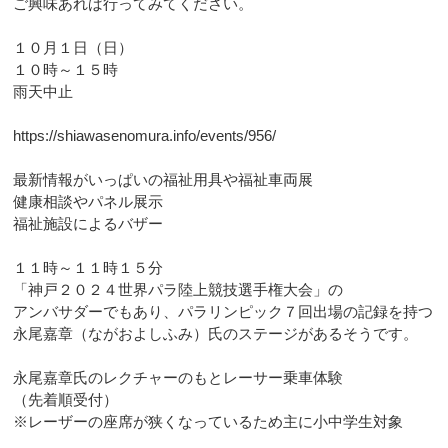
ご興味あれば行ってみてください。
１０月１日（日）
１０時～１５時
雨天中止
https://shiawasenomura.info/events/956/
最新情報がいっぱいの福祉用具や福祉車両展
健康相談やパネル展示
福祉施設によるバザー
１１時～１１時１５分
「神戸２０２４世界パラ陸上競技選手権大会」の
アンバサダーでもあり、パラリンピック７回出場の記録を持つ
永尾嘉章（ながおよしふみ）氏のステージがあるそうです。
永尾嘉章氏のレクチャーのもとレーサー乗車体験
（先着順受付）
※レーザーの座席が狭くなっているため主に小中学生対象