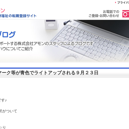
マーク等が青色でライトアップされる９月２３日
す♪
訳がついて
たり