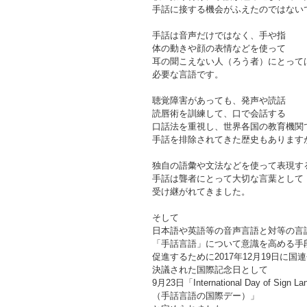
手話に接する機会がふえたのではない
手話は音声だけではなく、手や指
体の動きや顔の表情などを使って
耳の聞こえない人（ろう者）にとって
必要な言語です。
聴覚障害があっても、発声や読話
読唇術を訓練して、口で会話する
口話法を重視し、世界各国の教育機関
手話を排除されてきた歴史もあります
独自の語彙や文法などを使って表現す
手話は聾者にとって大切な言葉として
受け継がれてきました。
そして
日本語や英語等の音声言語と対等の言
「手話言語」について意識を高める手
促進するために2017年12月19日に国
決議された国際記念日として
9月23日「International Day of Sign La
（手話言語の国際デー）」