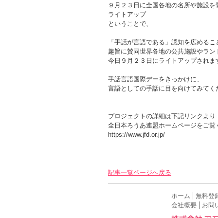
９月２３日に全国各地の名所や施設を
ライトアップ
ということで、
「手話が言語である」認知を広めるこ
趣旨に賛同世界各地の公共施設やラン
今日９月２３日にライトアップされま
手話言語国際デーをきっかけに、
言語としての手話に目を向けてみてく
プロジェクトの詳細は下記リンクより
全日本ろうあ連盟ホームページをご覧
https://www.jfd.or.jp/
記事一覧ページへ戻る
ホーム
無料登
会社概要
お問