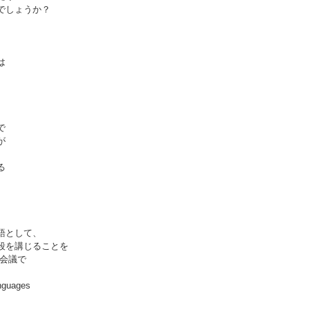
でしょうか？
は
で
が
る
語として、
段を講じることを
連会議で
nguages