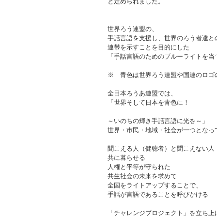
と定められました。
世界ろう連盟の、
手話言語を支援し、世界のろう者達と
連帯を示すことを目的にした
「手話言語のためのブルーライトを当
※ 青色は世界ろう連盟や国連のロゴ
全日本ろうあ連盟では、
「世界そして日本を青色に！
～いのちの輝き手話言語に光を～」
世界・市民・地域・社会が一つとなっ
聞こえる人（健聴者）と聞こえない人
共に暮らせる
人権と平等が守られた
共生社会の未来を求めて
全国をライトアップすることで、
手話が言語であることを呼びかける
「チャレンジプロジェクト」を立ち上