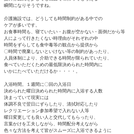
瞬間になりそうですね。
介護施設では、どうしても時間制約がある中での
ケアが多いです。
お食事時間も、寝ていたい・お腹が空かない・面倒だから等
人によって行きたくない時理由がそれぞれの中
時間をずらしても食中毒等の観点から提供から
〇時間で廃棄しないといけない等の制約があったり、
人員体制により、介助できる時間が限られていたり、
食べていただくための最低限決められた時間内に
いかにたべていただけるか・・・・。
入浴時間。１週間に〇回の入浴日
決められた曜日決められた時間内に入浴する人数
決まっていて現実には
体調不良で翌日にずらしたり、清拭対応したり
レクリエーション参加希望で入れない人等
曜日変更しても良い人と交代してもらったり、
言葉かけを工夫しながら、時間配分考えながら
色々な方法を考えて皆がスムーズに入浴できるように