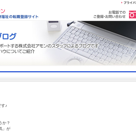
す♪
うか？
気」が