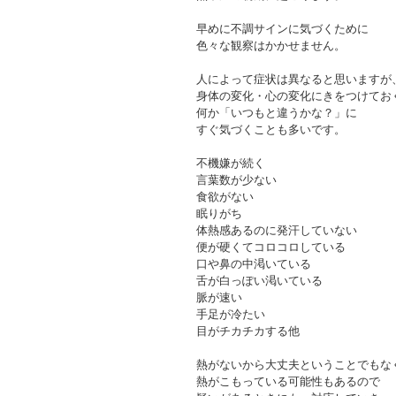
早めに不調サインに気づくために
色々な観察はかかせません。
人によって症状は異なると思いますが
身体の変化・心の変化にきをつけてお
何か「いつもと違うかな？」に
すぐ気づくことも多いです。
不機嫌が続く
言葉数が少ない
食欲がない
眠りがち
体熱感あるのに発汗していない
便が硬くてコロコロしている
口や鼻の中渇いている
舌が白っぽい渇いている
脈が速い
手足が冷たい
目がチカチカする他
熱がないから大丈夫ということでもな
熱がこもっている可能性もあるので