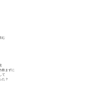
。
飲む
意
め飲まずに
して
った？