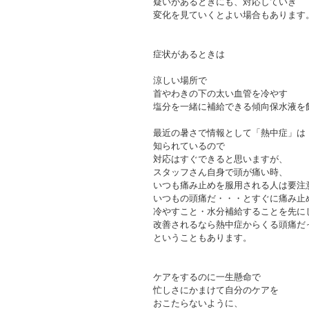
疑いがあるときにも、対応していき
変化を見ていくとよい場合もあります
症状があるときは
涼しい場所で
首やわきの下の太い血管を冷やす
塩分を一緒に補給できる傾向保水液を
最近の暑さで情報として「熱中症」は
知られているので
対応はすぐできると思いますが、
スタッフさん自身で頭が痛い時、
いつも痛み止めを服用される人は要注
いつもの頭痛だ・・・とすぐに痛み止
冷やすこと・水分補給することを先に
改善されるなら熱中症からくる頭痛だ
ということもあります。
ケアをするのに一生懸命で
忙しさにかまけて自分のケアを
おこたらないように、