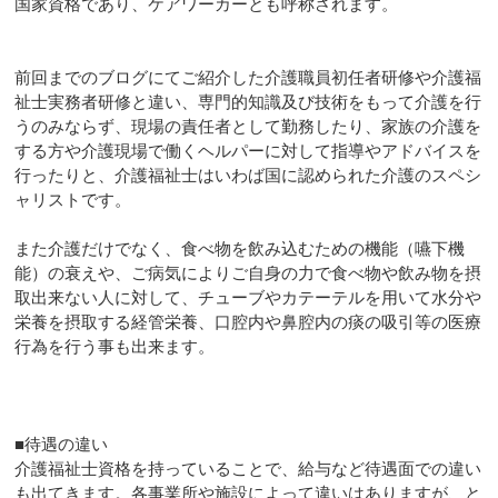
国家資格であり、ケアワーカーとも呼称されます。
前回までのブログにてご紹介した介護職員初任者研修や介護福
祉士実務者研修と違い、専門的知識及び技術をもって介護を行
うのみならず、現場の責任者として勤務したり、家族の介護を
する方や介護現場で働くヘルパーに対して指導やアドバイスを
行ったりと、介護福祉士はいわば国に認められた介護のスペシ
ャリストです。
また介護だけでなく、食べ物を飲み込むための機能（嚥下機
能）の衰えや、ご病気によりご自身の力で食べ物や飲み物を摂
取出来ない人に対して、チューブやカテーテルを用いて水分や
栄養を摂取する経管栄養、口腔内や鼻腔内の痰の吸引等の医療
行為を行う事も出来ます。
■待遇の違い
介護福祉士資格を持っていることで、給与など待遇面での違い
も出てきます。各事業所や施設によって違いはありますが、と