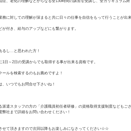
知症、老化の理解などからなる全130時間の講習を受講し、全カリキュラム
業務に対しての理解が深まると共に日々の仕事を自信をもって行うことが出
どが付き、給与のアップなどにも繋がります。
あるし…と思われた方！
に1日～2日の受講からでも取得する事が出来る資格です。
クールを検索するのもお薦めですよ！
は、いつでもお問合せ下さいね！
る派遣スタッフの方の「介護職員初任者研修」の資格取得支援制度などもご
度弊社まで詳細をお問い合わせください！
させて頂きますので次回以降もお楽しみになさってください☆☆