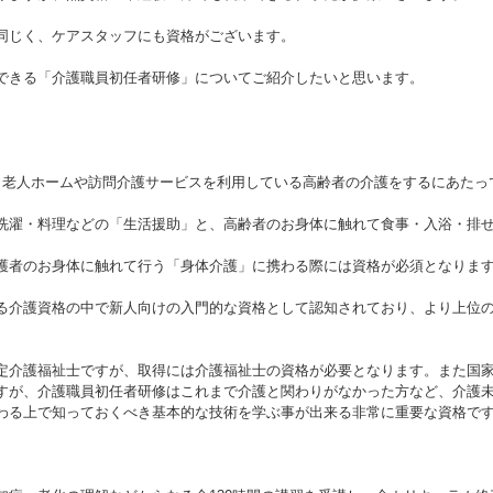
同じく、ケアスタッフにも資格がございます。
できる「介護職員初任者研修」についてご紹介したいと思います。
、老人ホームや訪問介護サービスを利用している高齢者の介護をするにあたっ
洗濯・料理などの「生活援助」と、高齢者のお身体に触れて食事・入浴・排
護者のお身体に触れて行う「身体介護」に携わる際には資格が必須となりま
る介護資格の中で新人向けの入門的な資格として認知されており、より上位
定介護福祉士ですが、取得には介護福祉士の資格が必要となります。また国
すが、介護職員初任者研修はこれまで介護と関わりがなかった方など、介護
わる上で知っておくべき基本的な技術を学ぶ事が出来る非常に重要な資格で