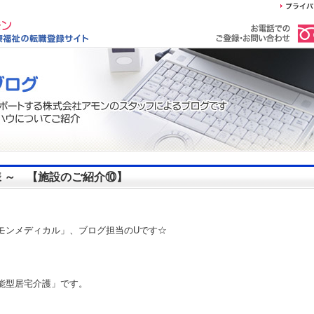
皆様 ～ 【施設のご紹介⑩】
モンメディカル」、ブログ担当のUです☆
能型居宅介護」です。