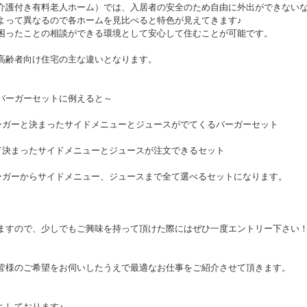
介護付き有料老人ホーム）では、入居者の安全のため自由に外出ができない
よって異なるので各ホームを見比べると特色が見えてきます♪
困ったことの相談ができる環境として安心して住むことが可能です。
高齢者向け住宅の主な違いとなります。
バーガーセットに例えると～
ーガーと決まったサイドメニューとジュースがでてくるバーガーセット
て決まったサイドメニューとジュースが注文できるセット
ーガーからサイドメニュー、ジュースまで全て選べるセットになります。
ますので、少しでもご興味を持って頂けた際にはぜひ一度エントリー下さい
皆様のご希望をお伺いしたうえで最適なお仕事をご紹介させて頂きます。
ちしております♪