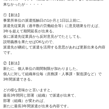
来なかったが・・・・・
①【新法】
事業所単位の派遣抵触日の1か月と1日以上前に、
派遣先従業員（過半数の労働組合等）に意見聴衆を行えば、
3年を超えて期間延長が出来る。
仮に派遣先従業員から反対意見がでたとしても、
説明義務を果たせばOKなので、
派遣先が継続して派遣を活用する意思があれば更新出来る内容
です。
②【新法】
新たに、個人単位の期間制限が加わりました。
個人に対して組織単位毎（庶務課・人事課・製造課など）で
3年間派遣できる。
どの様な意味かと言いますと、
最長3年間同じ部署（組織）で派遣が出来て、
部署（組織）が変われば、
新たに最長3年間派遣が出来る内容です。